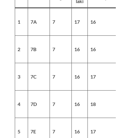
laki
1
7A
7
17
16
33
2
7B
7
16
16
32
3
7C
7
16
17
33
4
7D
7
16
18
34
5
7E
7
16
17
33