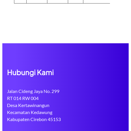
Hubungi Kami
Jalan Cideng Jaya No. 299
RT 014 RW 004
Desa Kertawinangun
Kecamatan Kedawung
Kabupaten Cirebon 45153