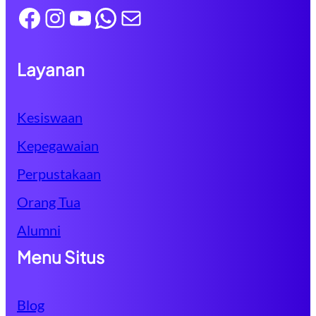
Facebook
Instagram
YouTube
WhatsApp
Mail
Layanan
Kesiswaan
Kepegawaian
Perpustakaan
Orang Tua
Alumni
Menu Situs
Blog