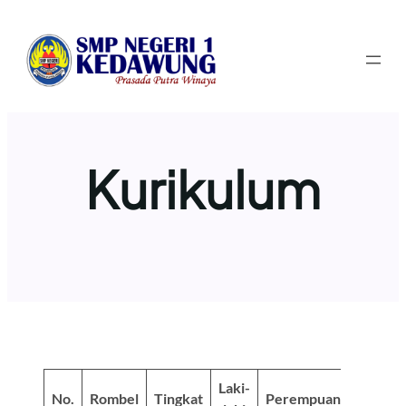
Lewati
ke
konten
Kurikulum
Laki-
No.
Rombel
Tingkat
Perempuan
Total