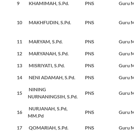
9
KHAMIMAH, S.Pd.
PNS
Guru M
10
MAKHFUDIN, S.Pd.
PNS
Guru M
11
MARYAM, S.Pd.
PNS
Guru M
12
MARYANAH, S.Pd.
PNS
Guru M
13
MISRIYATI, S.Pd.
PNS
Guru M
14
NENI ADAMAH, S.Pd.
PNS
Guru M
NINING
15
PNS
Guru M
NURNANINGSIH, S.Pd.
NURJANAH, S.Pd,
16
PNS
Guru M
MM.Pd
17
QOMARIAH, S.Pd.
PNS
Guru M