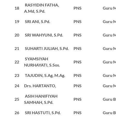
RASYIDIN FATHA,
18
PNS
Guru M
A.Md, S.Pd.
19
SRI ANI, S.Pd.
PNS
Guru M
20
SRI WAHYUNI, S.Pd.
PNS
Guru M
21
SUHARTI JULIAH, S.Pd.
PNS
Guru M
SYAMSIYAH
22
PNS
Guru M
NURHAYATI, S.Sos.
23
TAJUDIN, S.Ag, M.Ag.
PNS
Guru M
24
Drs. HARTANTO,
PNS
Guru M
ASIH HANIFIYAH
25
PNS
Guru 
SAMHAH, S.Pd.
26
SRI HASTUTI, S.Pd.
PNS
Guru 