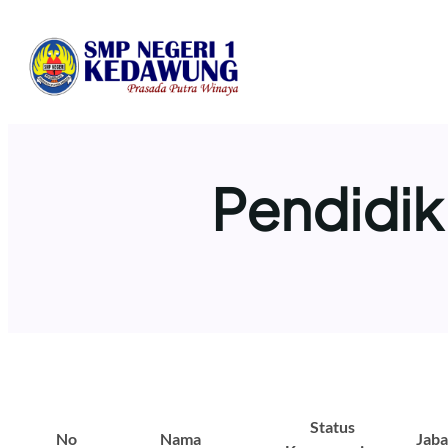
Lewati
ke
konten
Pendidik
Status
No
Nama
Jaba