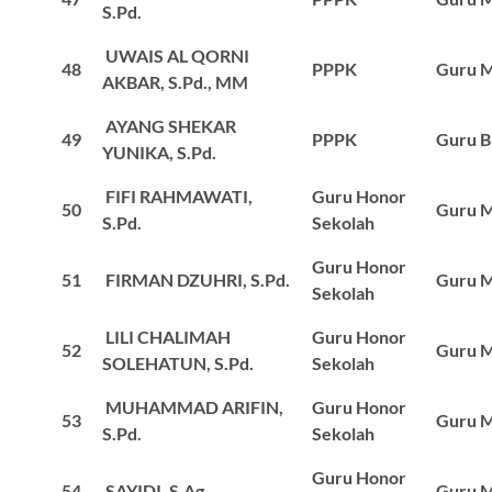
S.Pd.
UWAIS AL QORNI
48
PPPK
Guru M
AKBAR, S.Pd., MM
AYANG SHEKAR
49
PPPK
Guru 
YUNIKA, S.Pd.
FIFI RAHMAWATI,
Guru Honor
50
Guru M
S.Pd.
Sekolah
Guru Honor
51
FIRMAN DZUHRI, S.Pd.
Guru M
Sekolah
LILI CHALIMAH
Guru Honor
52
Guru M
SOLEHATUN, S.Pd.
Sekolah
MUHAMMAD ARIFIN,
Guru Honor
53
Guru M
S.Pd.
Sekolah
Guru Honor
54
SAYIDI, S.Ag.
Guru M