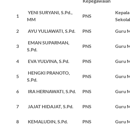
Kepegawaian
YENI SURYANI, S.Pd.,
Kepala
1
PNS
MM
Sekola
2
AYU YULIAWATI, S.Pd.
PNS
Guru M
EMAN SUPARMAN,
3
PNS
Guru M
S.Pd.
4
EVA YULVINA, S.Pd.
PNS
Guru M
HENGKI PRANOTO,
5
PNS
Guru M
S.Pd.
6
IRA HERNAWATI, S.Pd.
PNS
Guru M
7
JAJAT HIDAJAT, S.Pd.
PNS
Guru M
8
KEMALUDIN, S.Pd.
PNS
Guru M