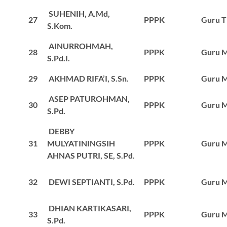
SUHENIH, A.Md,
27
PPPK
Guru T
S.Kom.
AINURROHMAH,
28
PPPK
Guru M
S.Pd.I.
29
AKHMAD RIFA’I, S.Sn.
PPPK
Guru M
ASEP PATUROHMAN,
30
PPPK
Guru M
S.Pd.
DEBBY
31
MULYATININGSIH
PPPK
Guru M
AHNAS PUTRI, SE, S.Pd.
32
DEWI SEPTIANTI, S.Pd.
PPPK
Guru M
DHIAN KARTIKASARI,
33
PPPK
Guru M
S.Pd.