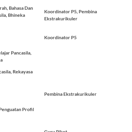
rah, Bahasa Dan
Koordinator P5, Pembina
ila, Bhineka
Ekstrakurikuler
Koordinator P5
lajar Pancasila,
ya
casila, Rekayasa
Pembina Ekstrakurikuler
Penguatan Profil
Guru Piket