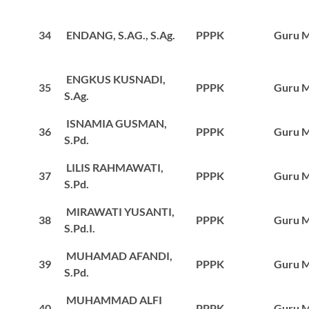
34
ENDANG, S.AG., S.Ag.
PPPK
Guru M
ENGKUS KUSNADI,
35
PPPK
Guru M
S.Ag.
ISNAMIA GUSMAN,
36
PPPK
Guru M
S.Pd.
LILIS RAHMAWATI,
37
PPPK
Guru M
S.Pd.
MIRAWATI YUSANTI,
38
PPPK
Guru M
S.Pd.I.
MUHAMAD AFANDI,
39
PPPK
Guru M
S.Pd.
MUHAMMAD ALFI
40
PPPK
Guru M