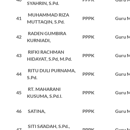
SYAHRIN, S.Pd.
MUHAMMAD RIZA
41
PPPK
Guru M
MUTTAQIN, S.Pd.
RADEN GUMBIRA
42
PPPK
Guru M
KURNIADI,
RIFKI RACHMAN
43
PPPK
Guru M
HIDAYAT, S.Pd, M.Pd.
RITU DULI PURNAMA,
44
PPPK
Guru M
S.Pd.
RT. MAHARANI
45
PPPK
Guru M
KUSUMA, S.Pd.I.
46
SATINA,
PPPK
Guru M
SITI SA’ADAH, S.Pd.,
47
PPPK
Guru M