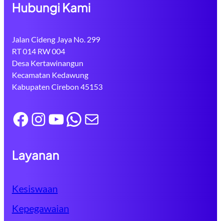
Hubungi Kami
Jalan Cideng Jaya No. 299
RT 014 RW 004
Desa Kertawinangun
Kecamatan Kedawung
Kabupaten Cirebon 45153
Facebook
Instagram
YouTube
WhatsApp
Mail
Layanan
Kesiswaan
Kepegawaian