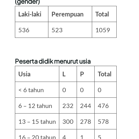
(gender)
Laki-laki
Perempuan
Total
536
523
1059
Peserta didik menurut usia
Usia
L
P
Total
< 6 tahun
0
0
0
6 – 12 tahun
232
244
476
13 – 15 tahun
300
278
578
16 – 20 tahun
4
1
5