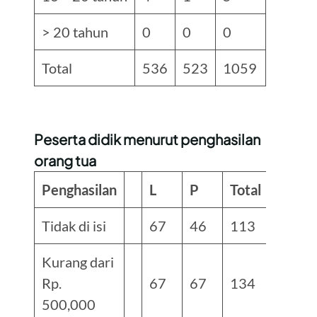
> 20 tahun
0
0
0
Total
536
523
1059
Peserta didik menurut penghasilan
orang tua
Penghasilan
L
P
Total
Tidak di isi
67
46
113
Kurang dari
Rp.
67
67
134
500,000