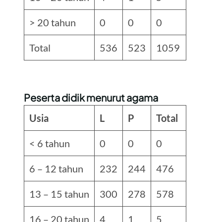
> 20 tahun
0
0
0
Total
536
523
1059
Peserta didik menurut agama
Usia
L
P
Total
< 6 tahun
0
0
0
6 – 12 tahun
232
244
476
13 – 15 tahun
300
278
578
16 – 20 tahun
4
1
5