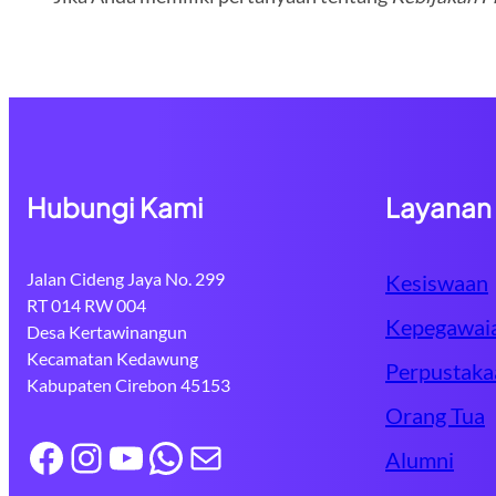
Hubungi Kami
Layanan
Jalan Cideng Jaya No. 299
Kesiswaan
RT 014 RW 004
Kepegawai
Desa Kertawinangun
Kecamatan Kedawung
Perpustaka
Kabupaten Cirebon 45153
Orang Tua
Facebook
Instagram
YouTube
WhatsApp
Mail
Alumni