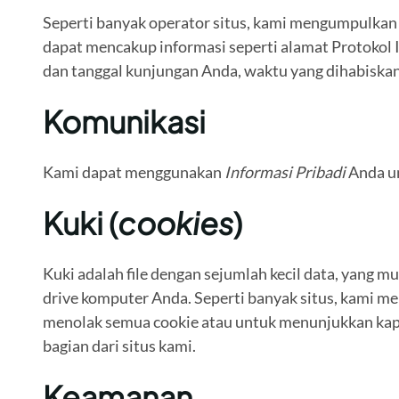
Seperti banyak operator situs, kami mengumpulkan 
dapat mencakup informasi seperti alamat Protokol I
dan tanggal kunjungan Anda, waktu yang dihabiskan d
Komunikasi
Kami dapat menggunakan
Informasi Pribadi
Anda un
Kuki (
cookies
)
Kuki adalah file dengan sejumlah kecil data, yang 
drive komputer Anda. Seperti banyak situs, kami 
menolak semua cookie atau untuk menunjukkan kapa
bagian dari situs kami.
Keamanan