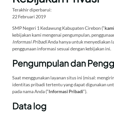
Terakhir diperbarui:
22 Februari 2019
SMP Negeri 1 Kedawung Kabupaten Cirebon (“
kam
kebijakan kami mengenai pengumpulan, penggunaa
Informasi Pribadi
Anda hanya untuk menyediakan la
penggunaan informasi sesuai dengan kebijakan ini.
Pengumpulan dan Penggu
Saat menggunakan layanan situs ini (misal: mengir
identitas pribadi tertentu yang dapat digunakan un
pada nama Anda (“
Informasi Pribadi
“).
Data log