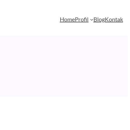
Home
Profil
Blog
Kontak