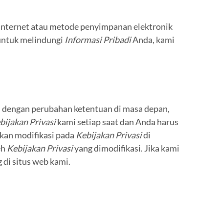
 Internet atau metode penyimpanan elektronik
untuk melindungi
Informasi Pribadi
Anda, kami
aan dengan perubahan ketentuan di masa depan,
bijakan Privasi
kami setiap saat dan Anda harus
skan modifikasi pada
Kebijakan Privasi
di
eh
Kebijakan Privasi
yang dimodifikasi. Jika kami
di situs web kami.