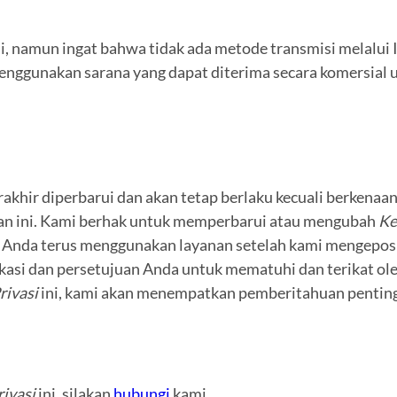
i, namun ingat bahwa tidak ada metode transmisi melalui
nggunakan sarana yang dapat diterima secara komersial 
terakhir diperbarui dan akan tetap berlaku kecuali berken
aman ini. Kami berhak untuk memperbarui atau mengubah
Ke
ika Anda terus menggunakan layanan setelah kami mengepo
kasi dan persetujuan Anda untuk mematuhi dan terikat ol
rivasi
ini, kami akan menempatkan pemberitahuan penting 
rivasi
ini, silakan
hubungi
kami.