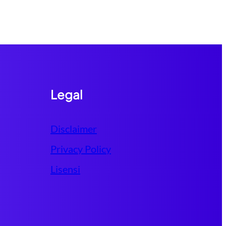
Legal
Disclaimer
Privacy Policy
Lisensi