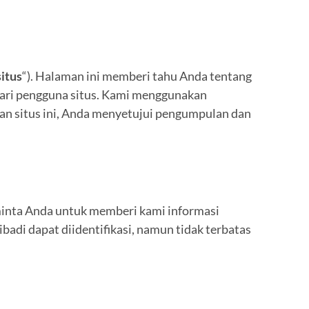
situs
“). Halaman ini memberi tahu Anda tentang
ari pengguna situs. Kami menggunakan
n situs ini, Anda menyetujui pengumpulan dan
eminta Anda untuk memberi kami informasi
badi dapat diidentifikasi, namun tidak terbatas