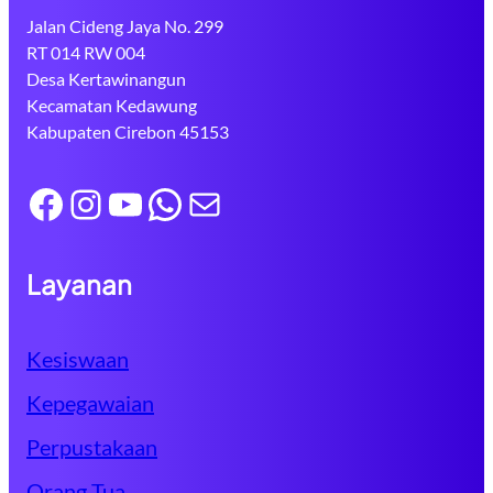
Jalan Cideng Jaya No. 299
RT 014 RW 004
Desa Kertawinangun
Kecamatan Kedawung
Kabupaten Cirebon 45153
Facebook
Instagram
YouTube
WhatsApp
Mail
Layanan
Kesiswaan
Kepegawaian
Perpustakaan
Orang Tua